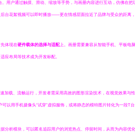
合。用户通过触摸、滑动、缩放等手势，与画册内容进行互动，仿佛在把
段后台花絮视频可以即时播放——更在情感层面拉近了品牌与受众的距离
首先体现在
硬件载体的选择与适配
上。画册需要兼容从智能手机、平板电
自适应布局等技术成为开发标配。
快速加载、流畅运行，开发者需采用高效的图形渲染技术，在视觉效果与
户可以用手机摄像头“试穿”虚拟服饰，或将静态的模特图片转化为一段T
数据分析模块，可以匿名追踪用户的浏览热点、停留时间，从而为内容优