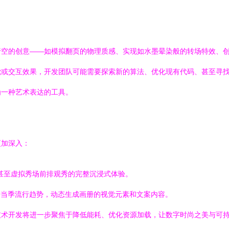
行空的创意——如模拟翻页的物理质感、实现如水墨晕染般的转场特效、
或交互效果，开发团队可能需要探索新的算法、优化现有代码、甚至寻找
为一种艺术表达的工具。
更加深入：
甚至虚拟秀场前排观秀的完整沉浸式体验。
据当季流行趋势，动态生成画册的视觉元素和文案内容。
技术开发将进一步聚焦于降低能耗、优化资源加载，让数字时尚之美与可