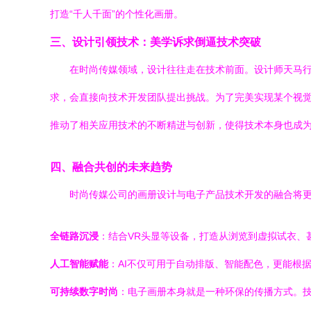
打造“千人千面”的个性化画册。
三、设计引领技术：美学诉求倒逼技术突破
在时尚传媒领域，设计往往走在技术前面。设计师天马
求，会直接向技术开发团队提出挑战。为了完美实现某个视觉
推动了相关应用技术的不断精进与创新，使得技术本身也成
四、融合共创的未来趋势
时尚传媒公司的画册设计与电子产品技术开发的融合将
全链路沉浸
：结合VR头显等设备，打造从浏览到虚拟试衣、
人工智能赋能
：AI不仅可用于自动排版、智能配色，更能根
可持续数字时尚
：电子画册本身就是一种环保的传播方式。