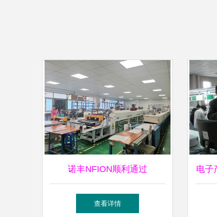
诺丰NFION顺利通过
电子
IATF16949:2016认证 新起
圆满
查看详情