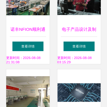
诺丰NFION顺利通
电子产品设计及制
过IATF16949:2016
作技能竞赛圆满结
查看详情
查看详情
认证 新起点、新征
束 创新与技术开发
更新时间：2026-08-08
更新时间：2026-08-08
21:31:08
03:15:29
程、永不止步
的盛宴