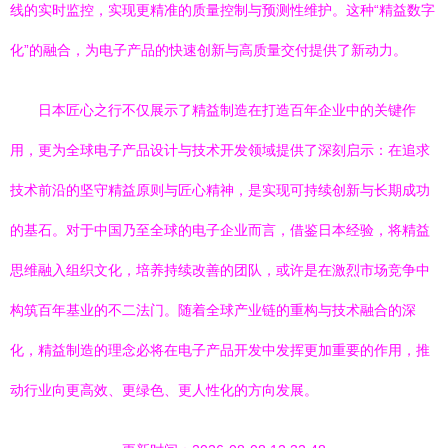
线的实时监控，实现更精准的质量控制与预测性维护。这种“精益数字
化”的融合，为电子产品的快速创新与高质量交付提供了新动力。
日本匠心之行不仅展示了精益制造在打造百年企业中的关键作
用，更为全球电子产品设计与技术开发领域提供了深刻启示：在追求
技术前沿的坚守精益原则与匠心精神，是实现可持续创新与长期成功
的基石。对于中国乃至全球的电子企业而言，借鉴日本经验，将精益
思维融入组织文化，培养持续改善的团队，或许是在激烈市场竞争中
构筑百年基业的不二法门。随着全球产业链的重构与技术融合的深
化，精益制造的理念必将在电子产品开发中发挥更加重要的作用，推
动行业向更高效、更绿色、更人性化的方向发展。