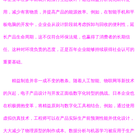
用，减少有害物质，并提高产品的能源效率。例如，在智能手机和平
板电脑的开发中，企业会从设计阶段就考虑拆卸与回收的便利性，延
长产品生命周期，这不仅符合环保法规，也赢得了消费者的长期信
任。这种对环境负责的态度，正是百年企业能够持续获得社会认可的
重要基础。
精益制造并非一成不变的教条。随着人工智能、物联网等新技术
的兴起，电子产品设计与开发正面临数字化转型的挑战。日本企业也
在积极拥抱变革，将精益原则与数字化工具相结合。例如，通过使用
虚拟仿真技术，工程师可以在产品实际生产前预测性能并优化设计，
大大减少了物理原型的制作成本。数据分析与机器学习被应用于生产