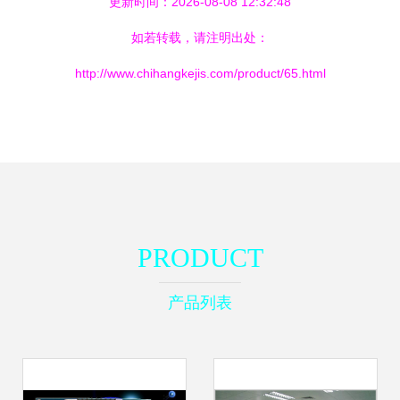
更新时间：2026-08-08 12:32:48
如若转载，请注明出处：
http://www.chihangkejis.com/product/65.html
PRODUCT
产品列表